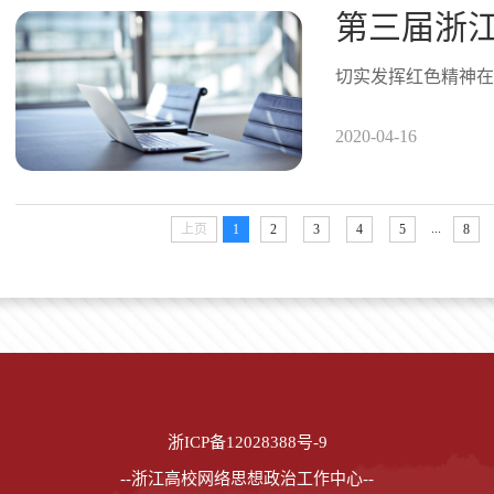
切实发挥红色精神在
2020-04-16
...
上页
1
2
3
4
5
8
浙ICP备12028388号-9
--浙江高校网络思想政治工作中心--