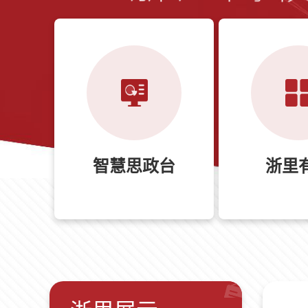
智慧思政台
浙里