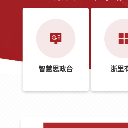
智慧思政台
浙里