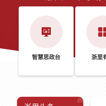
智慧思政台
浙里