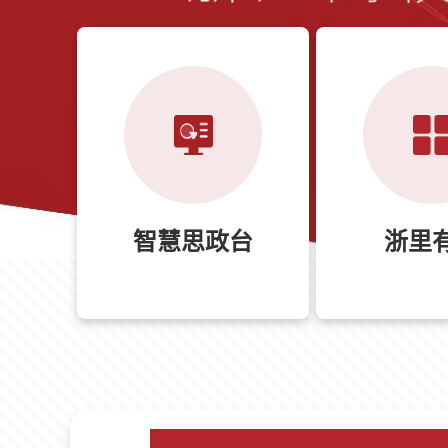
智慧思政台
浙里