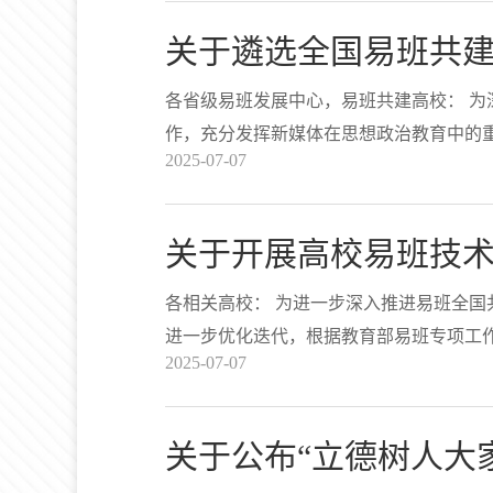
关于遴选全国易班共
各省级易班发展中心，易班共建高校： 
作，充分发挥新媒体在思想政治教育中的
2025-07-07
容，着力打造具有传播力、影响力、引导
关于开展高校易班技
各相关高校： 为进一步深入推进易班全
进一步优化迭代，根据教育部易班专项工
2025-07-07
关于公布“立德树人大