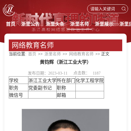
首页
浙里公告
浙里头条
浙里名师
浙里展示
浙里
网络教育名师
当前位置:
>>
>>
>> 正文
首页
浙里名师
网络教育名师
黄钧辉（浙江工业大学）
点击数：
发布日期：2023-03-11
1187
学校
浙江工业大学
所在部门
化学工程学院
职务
党委副书记
职称
微信号
邮箱