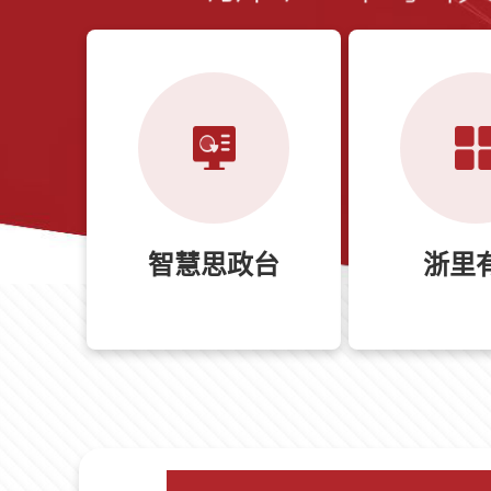
智慧思政台
浙里