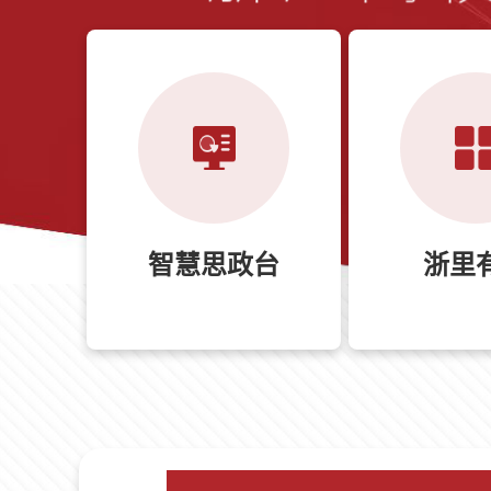
智慧思政台
浙里