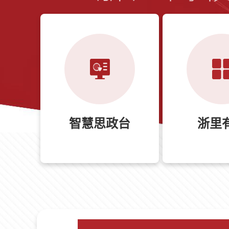
智慧思政台
浙里