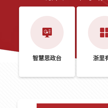
智慧思政台
浙里